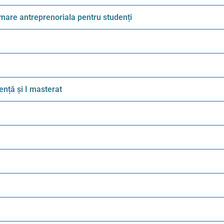
mare antreprenoriala pentru studenți
nță și I masterat