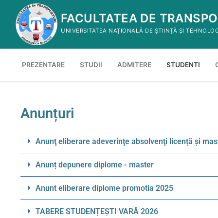
FACULTATEA DE TRANSPO
UNIVERSITATEA NAȚIONALĂ DE ȘTIINȚĂ ȘI TEHNOLO
PREZENTARE
STUDII
ADMITERE
STUDENTI
Anunțuri
Anunţ eliberare adeverinţe absolvenţi licență și mas
Anunț depunere diplome - master
Anunt eliberare diplome promotia 2025
TABERE STUDENȚEȘTI VARĂ 2026