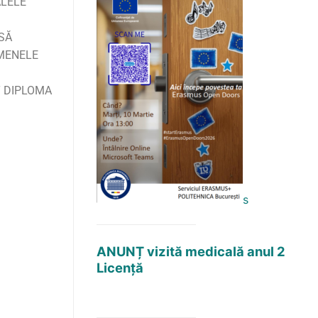
ALELE
 SĂ
RMENELE
T DIPLOMA
s
ANUNȚ vizită medicală anul 2
Licență