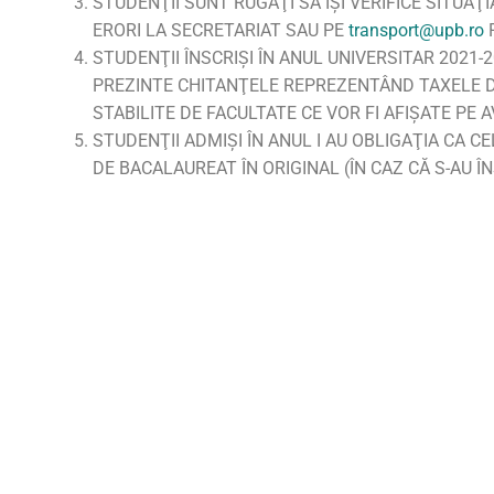
STUDENŢII SUNT RUGAŢI SĂ ÎŞI VERIFICE SITUA
ERORI LA SECRETARIAT SAU PE
transport@upb.ro
P
STUDENŢII ÎNSCRIŞI ÎN ANUL UNIVERSITAR 2021
PREZINTE CHITANŢELE REPREZENTÂND TAXELE D
STABILITE DE FACULTATE CE VOR FI AFIŞATE PE AV
STUDENŢII ADMIŞI ÎN ANUL I AU OBLIGAŢIA CA CE
DE BACALAUREAT ÎN ORIGINAL (ÎN CAZ CĂ S-AU Î