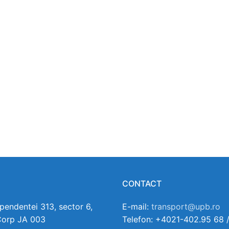
CONTACT
ependentei 313, sector 6,
E-mail:
transport@upb.ro
Corp JA 003
Telefon: +4021-402.95 68 