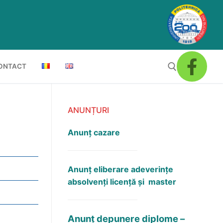
ONTACT
ANUNȚURI
Anunț cazare
Anunţ eliberare adeverinţe
absolvenţi licență și master
Anunț depunere diplome –