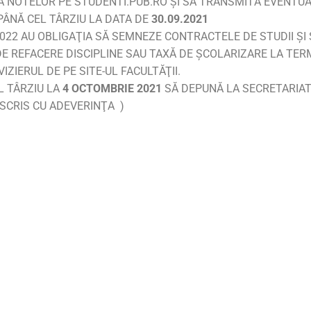
ŢIA NOTELOR PE STUDENTI.PUB.RO ŞI SĂ TRANSMITĂ EVENTU
ÂNĂ CEL TÂRZIU LA DATA DE
30.09.2021
-2022 AU OBLIGAŢIA SĂ SEMNEZE CONTRACTELE DE STUDII ŞI
E REFACERE DISCIPLINE SAU TAXĂ DE ŞCOLARIZARE LA TE
IZIERUL DE PE SITE-UL FACULTĂŢII.
L TÂRZIU LA
4 OCTOMBRIE 2021
SĂ DEPUNĂ LA SECRETARIA
NSCRIS CU ADEVERINŢA )