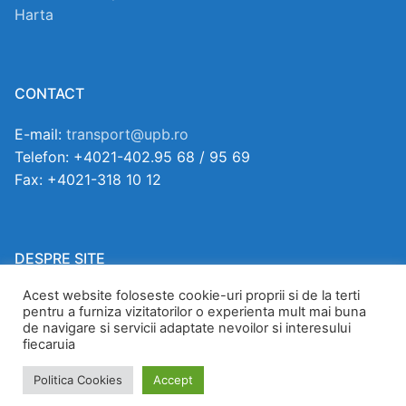
Harta
CONTACT
E-mail:
transport@upb.ro
Telefon: +4021-402.95 68 / 95 69
Fax: +4021-318 10 12
DESPRE SITE
Acest website foloseste cookie-uri proprii si de la terti
Copyright ©2026.
pentru a furniza vizitatorilor o experienta mult mai buna
Toate drepturile rezervate.
de navigare si servicii adaptate nevoilor si interesului
Mai multe.
fiecaruia
Politica Cookies
Accept