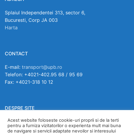
Splaiul Independentei 313, sector 6,
Bucuresti, Corp JA 003
Harta
CONTACT
E-mail:
transport@upb.ro
Telefon: +4021-402.95 68 / 95 69
Fax: +4021-318 10 12
DESPRE SITE
Acest website foloseste cookie-uri proprii si de la terti
Copyright ©2026.
pentru a furniza vizitatorilor o experienta mult mai buna
Toate drepturile rezervate.
de navigare si servicii adaptate nevoilor si interesului